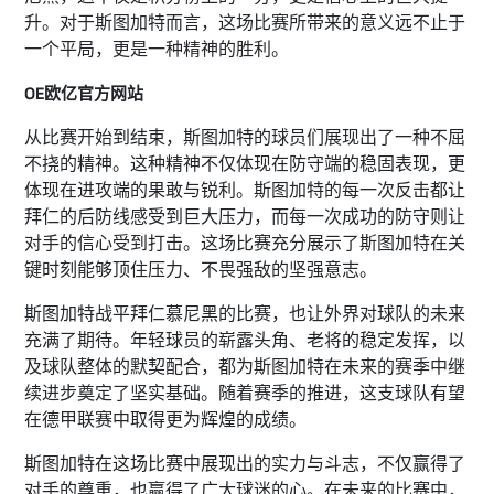
升。对于斯图加特而言，这场比赛所带来的意义远不止于
一个平局，更是一种精神的胜利。
OE欧亿官方网站
从比赛开始到结束，斯图加特的球员们展现出了一种不屈
不挠的精神。这种精神不仅体现在防守端的稳固表现，更
体现在进攻端的果敢与锐利。斯图加特的每一次反击都让
拜仁的后防线感受到巨大压力，而每一次成功的防守则让
对手的信心受到打击。这场比赛充分展示了斯图加特在关
键时刻能够顶住压力、不畏强敌的坚强意志。
斯图加特战平拜仁慕尼黑的比赛，也让外界对球队的未来
充满了期待。年轻球员的崭露头角、老将的稳定发挥，以
及球队整体的默契配合，都为斯图加特在未来的赛季中继
续进步奠定了坚实基础。随着赛季的推进，这支球队有望
在德甲联赛中取得更为辉煌的成绩。
斯图加特在这场比赛中展现出的实力与斗志，不仅赢得了
对手的尊重，也赢得了广大球迷的心。在未来的比赛中，