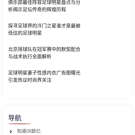
俱乐部最佳阵容足球明星盘点与分
析揭示足坛传奇的辉煌历程
探寻足球界的冷门之星谁才是最被
低估的足球明星
北京排球队在冠军赛中的默契配合
与战术执行全面解析
足球明星妻子性感内衣广告图曝光
引发热议时尚界关注
导航
知道OE欧亿