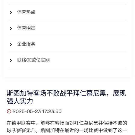
体育热点
体育明星
企业服务
联络OE欧亿官网
斯图加特客场不败战平拜仁慕尼黑，展现
强大实力
2025-05-23 17:23:50
在德甲联赛中，能够在客场面对拜仁慕尼黑并保持不败的
球队寥寥无几。斯图加特在最近的一场比赛中做到了这一