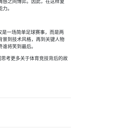
情感之间博弈。因此，在这样复
能力。
仅是一场简单足球赛事，而是两
背景到技术风格，再到关键人物
终谁将笑到最后。
们思考更多关于体育竞技背后的故
！