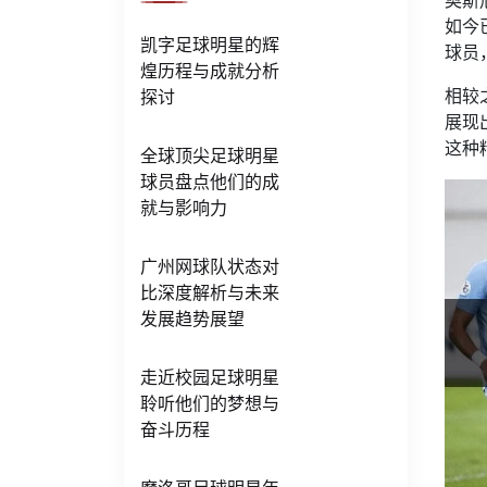
奥斯
如今
凯字足球明星的辉
球员
煌历程与成就分析
相较
探讨
展现
这种
全球顶尖足球明星
球员盘点他们的成
就与影响力
广州网球队状态对
比深度解析与未来
发展趋势展望
走近校园足球明星
聆听他们的梦想与
奋斗历程