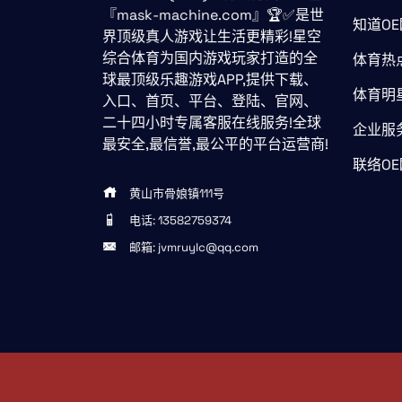
『mask-machine.com』🏆✅是世
知道O
界顶级真人游戏让生活更精彩!星空
综合体育为国内游戏玩家打造的全
体育热
球最顶级乐趣游戏APP,提供下载、
体育明
入口、首页、平台、登陆、官网、
二十四小时专属客服在线服务!全球
企业服
最安全,最信誉,最公平的平台运营商!
联络O
黄山市骨娘镇111号
电话: 13582759374
邮箱: jvmruylc@qq.com