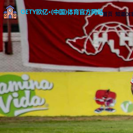
首页
知道OE