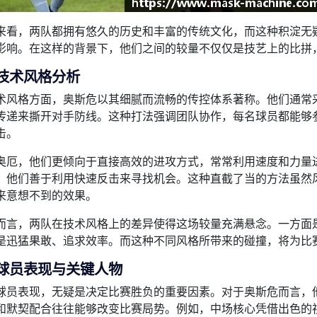
来看，两队都拥有悠久的历史和丰富的传统文化，而这种积淀无
影响。在这样的背景下，他们之间的较量不仅仅是技艺上的比拼
技术风格分析
术风格方面，奥斯危以其细腻而流畅的传控体系著称。他们通常
传递来撕开对手防线。这种打法强调团队协作，每名球员都能够
击。
奥厄，他们更倾向于直接高效的进攻方式，常常利用速度和力量
，他们善于利用快速反击来寻找机会。这种直截了当的方法虽然
来意想不到的效果。
而言，两队在技术风格上的差异使得这场较量充满悬念。一方面
是迅猛果敢、追求效率。而这种不同风格所带来的碰撞，将为比
球员表现与关键人物
球员表现，无疑是决定比赛胜负的重要因素。对于奥斯危而言，
和默契配合往往能够改变比赛局势。例如，中场核心凭借出色的