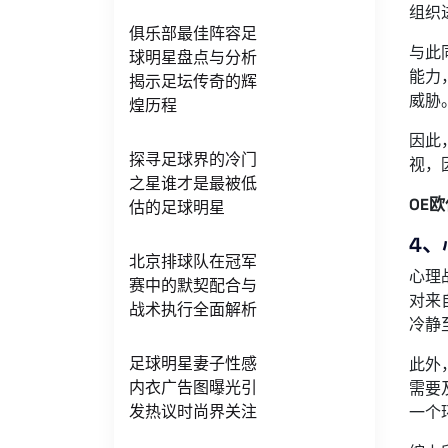
组织
俱乐部最佳阵容足
与此
球明星盘点与分析
能力
揭示足坛传奇的辉
威胁
煌历程
因此
探寻足球界的冷门
视，
之星谁才是最被低
OE欧
估的足球明星
4、
北京排球队在冠军
心理
赛中的默契配合与
对来
战术执行全面解析
冷静
足球明星妻子性感
此外
内衣广告图曝光引
需要
发热议时尚界关注
一个