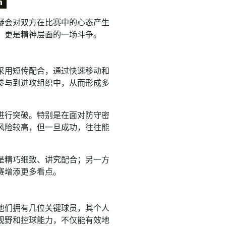
疑会对双方在比赛中的心态产生
，更是精神层面的一场斗争。
采用短传配合，通过快速移动和
参与到进攻组织中，从而形成多
进行突破。特别是在面对防守密
风险较高，但一旦成功，往往能
是精巧细致、讲究配合；另一方
赛增添更多看点。
他们拥有几位关键球员，其个人
视野和控球能力，不仅能有效地