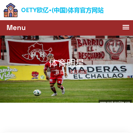
体育明星
体育明星
首页-