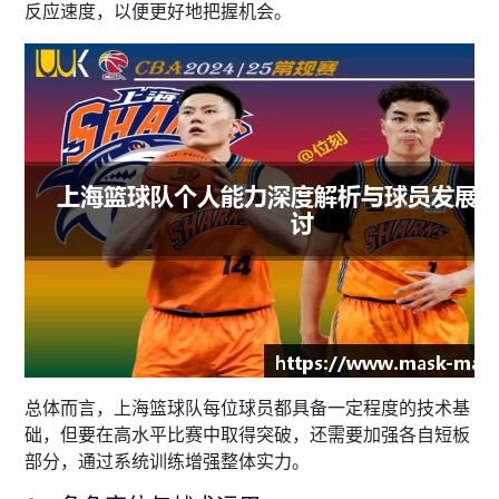
反应速度，以便更好地把握机会。
总体而言，上海篮球队每位球员都具备一定程度的技术基
础，但要在高水平比赛中取得突破，还需要加强各自短板
部分，通过系统训练增强整体实力。