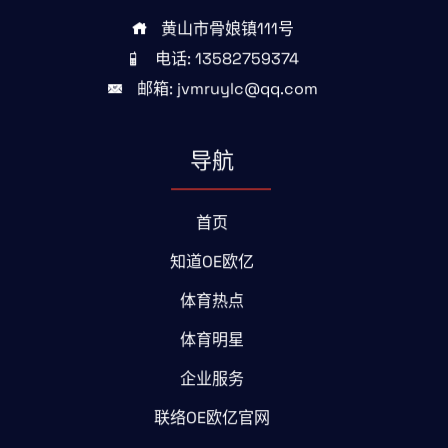
黄山市骨娘镇111号
电话: 13582759374
邮箱: jvmruylc@qq.com
导航
首页
知道OE欧亿
体育热点
体育明星
企业服务
联络OE欧亿官网