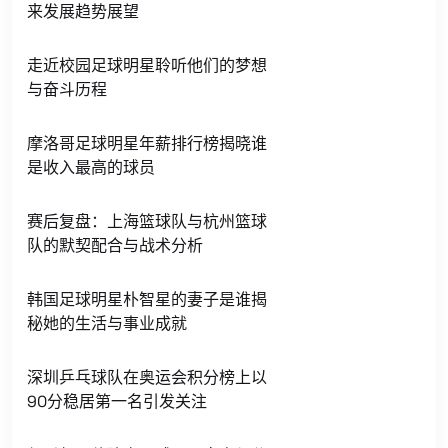
来发展趋势展望
走近校园足球明星聆听他们的梦想
与奋斗历程
摩洛哥足球明星年薪排行榜揭晓谁
是收入最高的球员
赛后复盘：上海篮球队与杭州篮球
队的默契配合与战术分析
韩国足球明星朴智星的妻子是谁揭
秘她的生活与事业成就
深圳乒乓球队在奥运会积分榜上以
90分稳居第一名引发关注