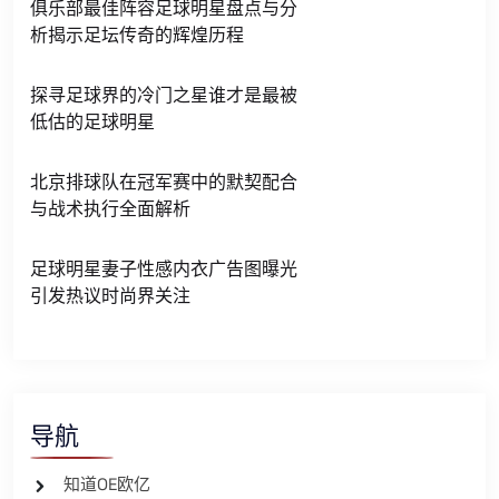
俱乐部最佳阵容足球明星盘点与分
析揭示足坛传奇的辉煌历程
探寻足球界的冷门之星谁才是最被
低估的足球明星
北京排球队在冠军赛中的默契配合
与战术执行全面解析
足球明星妻子性感内衣广告图曝光
引发热议时尚界关注
导航
知道OE欧亿