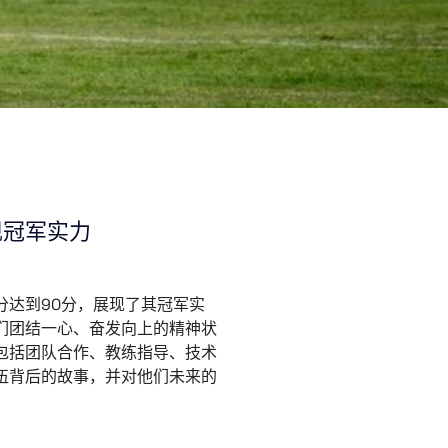
现冠军实力
分达到90分，展现了其冠军实
们团结一心、奋发向上的精神状
包括团队合作、教练指导、技术
伍背后的故事，并对他们未来的