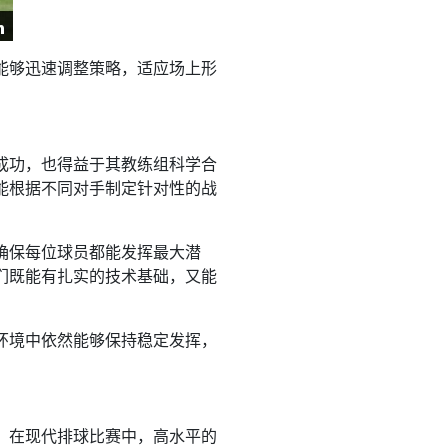
能够迅速调整策略，适应场上形
成功，也得益于其教练组科学合
能根据不同对手制定针对性的战
确保每位球员都能发挥最大潜
们既能有扎实的技术基础，又能
环境中依然能够保持稳定发挥，
。在现代排球比赛中，高水平的