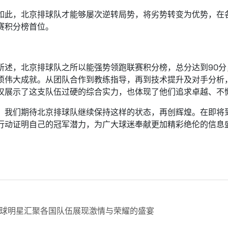
如此，北京排球队才能够屡次逆转局势，将劣势转变为优势，在
赛积分榜首位。
：
所述，北京排球队之所以能强势领跑联赛积分榜，总分达到90
项伟大成就。从团队合作到教练指导，再到技术提升及对手分析
仅展示了这支队伍过硬的综合实力，也体现了他们追求卓越、不
，我们期待北京排球队继续保持这样的状态，再创辉煌。在即将
行动证明自己的冠军潜力，为广大球迷奉献更加精彩绝伦的信息
球明星汇聚各国队伍展现激情与荣耀的盛宴