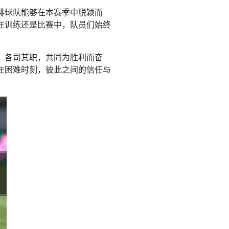
排球队能够在本赛季中脱颖而
在训练还是比赛中，队员们始终
，各司其职，共同为胜利而奋
在困难时刻，彼此之间的信任与