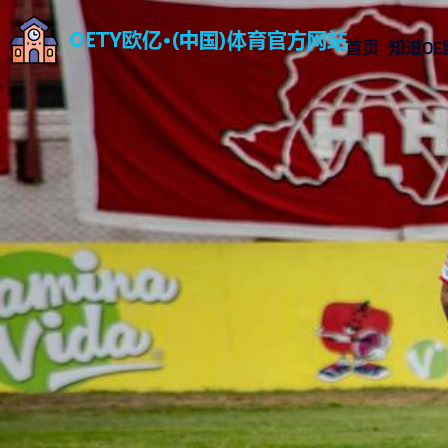
首页
知道OE