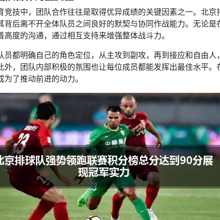
育竞技中，团队合作往往是取得优异成绩的关键因素之一。北京
其背后离不开全体队员之间良好的默契与协同作战能力。无论是
着高度的沟通，通过相互支持来增强整体战斗力。
队员都明确自己的角色定位，从主攻到副攻，再到接应和自由人
此外，团队内部积极的氛围也让每位成员都能发挥出最佳水平。
成为了推动前进的动力。