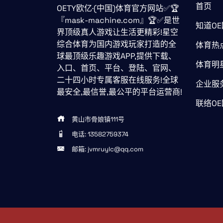
首页
OETY欧亿·(中国)体育官方网站✅🏆
『mask-machine.com』🏆✅是世
知道O
界顶级真人游戏让生活更精彩!星空
综合体育为国内游戏玩家打造的全
体育热
球最顶级乐趣游戏APP,提供下载、
体育明
入口、首页、平台、登陆、官网、
二十四小时专属客服在线服务!全球
企业服
最安全,最信誉,最公平的平台运营商!
联络O
黄山市骨娘镇111号
电话: 13582759374
邮箱: jvmruylc@qq.com