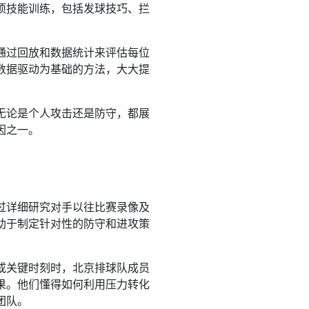
项技能训练，包括发球技巧、拦
通过回放和数据统计来评估每位
数据驱动为基础的方法，大大提
无论是个人攻击还是防守，都展
因之一。
过详细研究对手以往比赛录像及
助于制定针对性的防守和进攻策
或关键时刻时，北京排球队成员
果。他们懂得如何利用压力转化
团队。