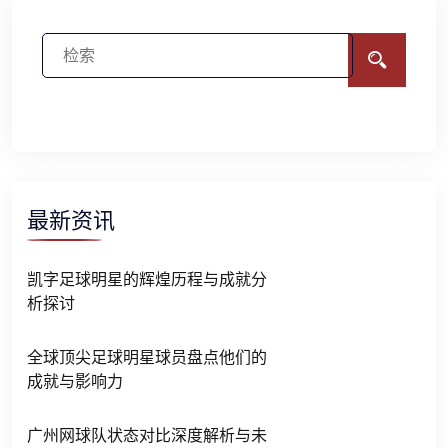
最新资讯
凯字足球明星的辉煌历程与成就分
析探讨
全球顶尖足球明星球员盘点他们的
成就与影响力
广州网球队状态对比深度解析与未