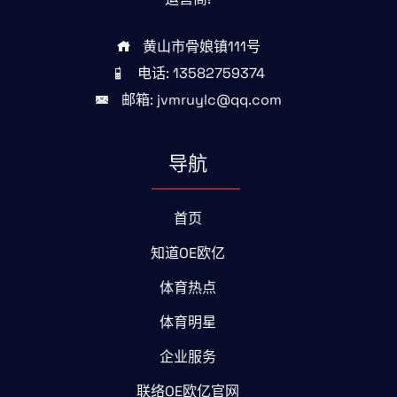
黄山市骨娘镇111号
电话: 13582759374
邮箱: jvmruylc@qq.com
导航
首页
知道OE欧亿
体育热点
体育明星
企业服务
联络OE欧亿官网