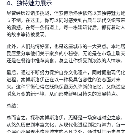
4、独特魅力展示
尽管经历过诸多挑战，但索博斯洛伊依然以其独特魅力屹
立不倒。在这里，你可以同时感受到古典与现代交织带来
的震撼。在每一条街道上，每一栋建筑背后，都有着动人
的故事等待被发现。
此外，人们热情好客，也是这座城市的一大亮点。本地居
民愿意分享他们关于家乡的小秘密，无论是在市场上聊天
还是在餐馆中推荐美食，总会让你感受到浓浓的人情味。
最后，通过不断努力保护自身文化遗产，同时拥抱现代化
进程，索博斯洛伊正在以一种极具包容性的姿态面对未
来。这种平衡使得它既能保留历久弥新的记忆，又能适应
瞬息万变的新环境，从而形成鲜明且持久的发展特点。
总结：
总而言之，探秘索博斯洛伊，无疑是一场穿越时空之旅。
从悠久历史到丰富文化，从现代化进程到独特魅力，每一
个层面都展现出这座城市的不凡之处。通过对其历史与文