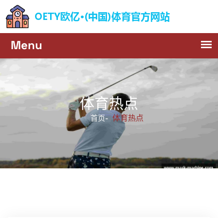
体育热点
体育热点
首页-