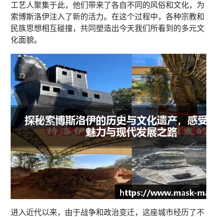
工艺人聚集于此，他们带来了各自不同的风俗和文化，为
索博斯洛伊注入了新的活力。在这个过程中，各种宗教和
民族思想相互碰撞，共同塑造出今天我们所看到的多元文
化面貌。
进入近代以来，由于战争和政治变迁，这座城市经历了不