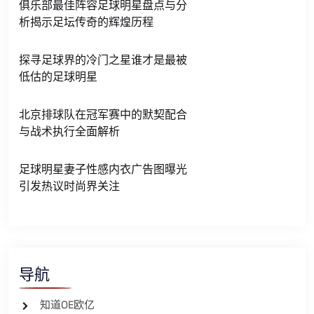
俱乐部最佳阵容足球明星盘点与分
析揭示足坛传奇的辉煌历程
探寻足球界的冷门之星谁才是最被
低估的足球明星
北京排球队在冠军赛中的默契配合
与战术执行全面解析
足球明星妻子性感内衣广告图曝光
引发热议时尚界关注
导航
知道OE欧亿