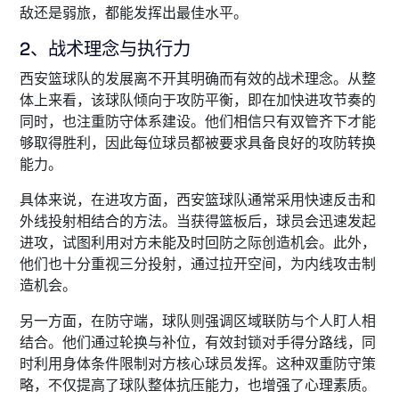
敌还是弱旅，都能发挥出最佳水平。
2、战术理念与执行力
西安篮球队的发展离不开其明确而有效的战术理念。从整
体上来看，该球队倾向于攻防平衡，即在加快进攻节奏的
同时，也注重防守体系建设。他们相信只有双管齐下才能
够取得胜利，因此每位球员都被要求具备良好的攻防转换
能力。
具体来说，在进攻方面，西安篮球队通常采用快速反击和
外线投射相结合的方法。当获得篮板后，球员会迅速发起
进攻，试图利用对方未能及时回防之际创造机会。此外，
他们也十分重视三分投射，通过拉开空间，为内线攻击制
造机会。
另一方面，在防守端，球队则强调区域联防与个人盯人相
结合。他们通过轮换与补位，有效封锁对手得分路线，同
时利用身体条件限制对方核心球员发挥。这种双重防守策
略，不仅提高了球队整体抗压能力，也增强了心理素质。