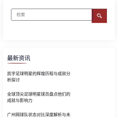
最新资讯
凯字足球明星的辉煌历程与成就分
析探讨
全球顶尖足球明星球员盘点他们的
成就与影响力
广州网球队状态对比深度解析与未