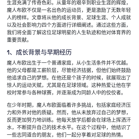
生涯充满了传奇色彩。从童年的艰辛到职业生涯的辉煌，
魔人布欧不仅是一名出色的运动员，更是激励了无数年轻
人的榜样。文章将从他的成长背景、足球生涯、个人成就
以及社会影响力四个方面进行详细阐述。通过这些方面，
我们将全面了解这位足球明星的人生轨迹和他对体育界的
重要贡献。
1、成长背景与早期经历
魔人布欧出生于一个普通家庭，从小生活条件并不优越。
他的父母都是工薪阶层，尽管经济拮据，但他们始终鼓励
他追求自己的梦想。在他还是个孩子的时候，就展现出了
惊人的运动天赋，尤其是在足球领域。这种热爱让他在学
校时常参与各种球赛，并逐渐成为同龄人中的佼佼者。
在少年时期，魔人布欧面临着许多挑战，包括家庭经济压
力和外界对他的质疑。然而，他从未放弃过自己的梦想，
反而更加努力地训练。他每天放学后都会在球场上挥洒汗
水，不断提升自己的技术水平。在这个过程中，他结识了
一些志同道合的朋友，他们一起分享着对足球的热情。