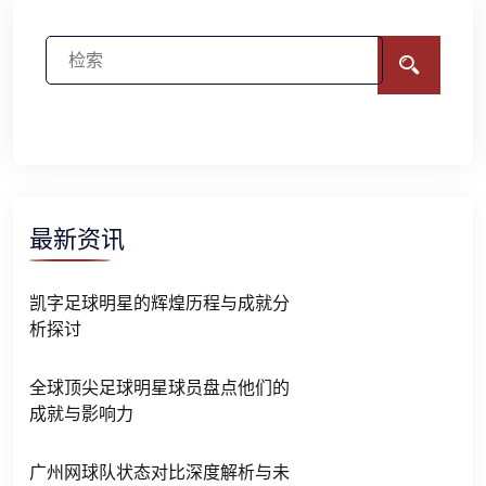
最新资讯
凯字足球明星的辉煌历程与成就分
析探讨
全球顶尖足球明星球员盘点他们的
成就与影响力
广州网球队状态对比深度解析与未