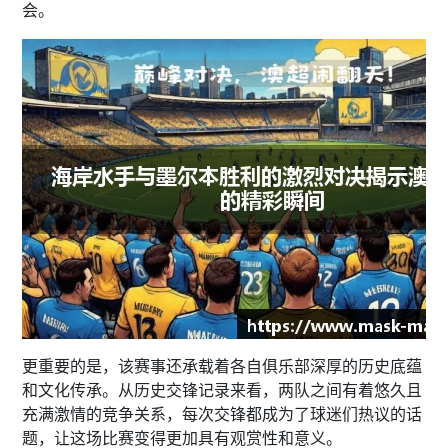
会。
更重要的是，该赛事还承载着各自俱乐部深厚的历史底蕴
和文化传承。从历史交锋记录来看，两队之间有着悠久且
充满激情的竞争关系，每次交锋都成为了球迷们热议的话
题，让这场比赛变得更加具有观赏性和意义。