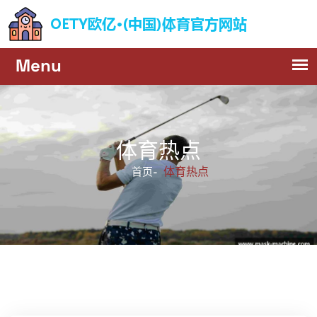
体育热点
体育热点
首页-