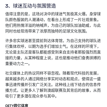
3、球迷互动与氛围营造
值得注意的是，这场对决中的球迷气氛极其火爆。身穿球
队颜色服装的人潮涌动，在看台上形成了一片壮观景象。
他们用热情洋溢的呐喊声，为自己的球队加油助威，与此
同时也给现场带来了浓厚而独特的足球文化氛围。
许多忠实球迷甚至提前到达体育馆，为自己支持的球队进
行集体欢呼，以期为选手们增加士气。在这样的环境下，
无论是主队还是客队都能感受到来自支持者那股强烈而直
接的力量，从某种程度上说，这也是推动他们奋勇拼搏的
重要动力之一。
社交媒体上的热议同样不容忽视。随着现代科技的发展，
越来越多的人通过网络分享实时动态和观点，使得这一盛
事迅速传播并引发广泛关注。这种线上线下结合的信息传
播方式，让更多人了解到澳超联赛及其背后的故事，从而
吸引了更多潜在观众参与其中。
OETY欧亿体育