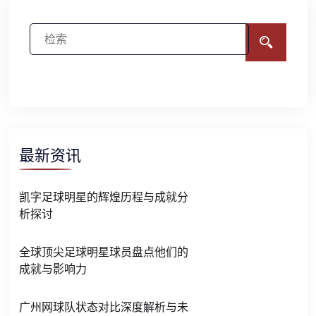
最新资讯
凯字足球明星的辉煌历程与成就分
析探讨
全球顶尖足球明星球员盘点他们的
成就与影响力
广州网球队状态对比深度解析与未