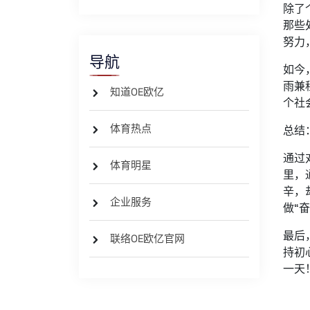
除了
那些
努力
导航
如今
雨兼
知道OE欧亿
个社
体育热点
总结
通过
体育明星
里，
辛，
企业服务
做“
最后
联络OE欧亿官网
持初
一天