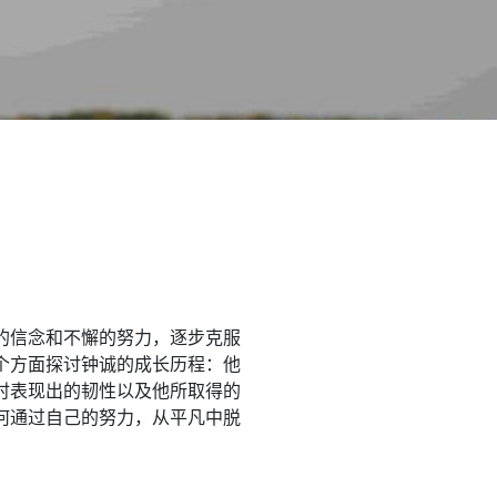
的信念和不懈的努力，逐步克服
个方面探讨钟诚的成长历程：他
时表现出的韧性以及他所取得的
何通过自己的努力，从平凡中脱