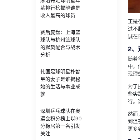
摩洛哥足球明星年
薪排行榜揭晓谁是
收入最高的球员
正是
过不
赛后复盘：上海篮
诚在
球队与杭州篮球队
的默契配合与战术
2、
分析
随着
中，
韩国足球明星朴智
现理
星的妻子是谁揭秘
为了
她的生活与事业成
些实
就
行。
深圳乒乓球队在奥
然而
运会积分榜上以90
到沮
分稳居第一名引发
更多
关注