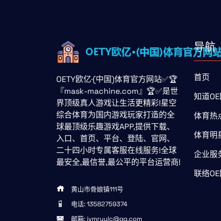
导航
首页
OETY欧亿·(中国)体育官方网站✅🏆
『mask-machine.com』🏆✅是世
知道O
界顶级真人游戏让生活更精彩!星空
综合体育为国内游戏玩家打造的全
体育热
球最顶级乐趣游戏APP,提供下载、
体育明
入口、首页、平台、登陆、官网、
二十四小时专属客服在线服务!全球
企业服
最安全,最信誉,最公平的平台运营商!
联络O
黄山市骨娘镇111号
电话: 13582759374
邮箱: jvmruylc@qq.com