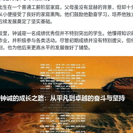
出生在一个普通工薪阶层家庭，父母虽没有显赫的背景，但却十
从小便接受了良好的家庭熏陶。他们鼓励他勤奋学习，培养他独
后续发展奠定了坚实基础。
校里，钟诚是一名成绩优秀但并不特别突出的学生。他懂得知识
作业，并积极参与各类活动。尽管初期成绩并没有特别拔尖，但
刻，也为他后来更高水平的发展做好了铺垫。