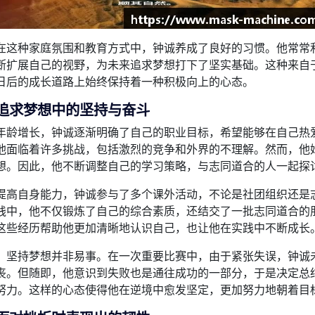
在这种家庭氛围和教育方式中，钟诚养成了良好的习惯。他常常
断扩展自己的视野，为未来追求梦想打下了坚实基础。这种来自
日后的成长道路上始终保持着一种积极向上的心态。
追求梦想中的坚持与奋斗
年龄增长，钟诚逐渐明确了自己的职业目标，希望能够在自己热
他面临着许多挑战，包括激烈的竞争和外界的不理解。然而，他
想。因此，他不断调整自己的学习策略，与志同道合的人一起探
提高自身能力，钟诚参与了多个课外活动，不论是社团组织还是
践中，他不仅锻炼了自己的综合素质，还结交了一批志同道合的
这些经历帮助他更加清晰地认识自己，也让他在实践中不断成长
，坚持梦想并非易事。在一次重要比赛中，由于紧张失误，钟诚
丧。但随即，他意识到失败也是通往成功的一部分，于是决定总
努力。这样的心态使得他在逆境中愈发坚定，更加努力地朝着目