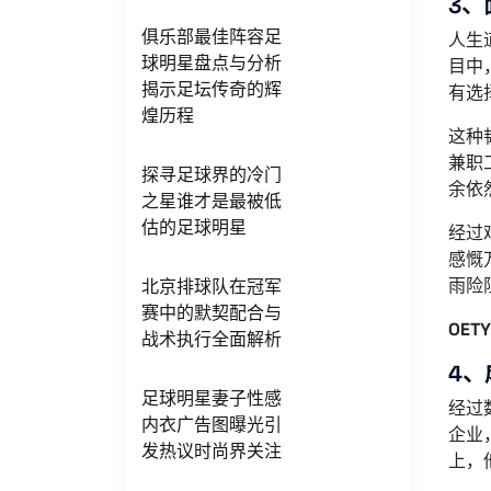
3、
俱乐部最佳阵容足
人生
球明星盘点与分析
目中
揭示足坛传奇的辉
有选
煌历程
这种
兼职
探寻足球界的冷门
余依
之星谁才是最被低
估的足球明星
经过
感慨
雨险
北京排球队在冠军
赛中的默契配合与
OET
战术执行全面解析
4、
足球明星妻子性感
经过
内衣广告图曝光引
企业
发热议时尚界关注
上，